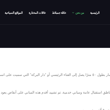
الرئيسية
من نحن
عائلة جمبلاط
عائلات المختارة
المواقع السياحية
من المدخل الرئيسي للقصر ، يمكن للمرء أن يسير عبر مسار بطول ٥٠ مترًا يصل إلى الفناء الرئيسي أو "دار
ق استقبال عامة ومباني خدمية. تم تشييد أقدم هذه المباني على أنقاض يعود تار