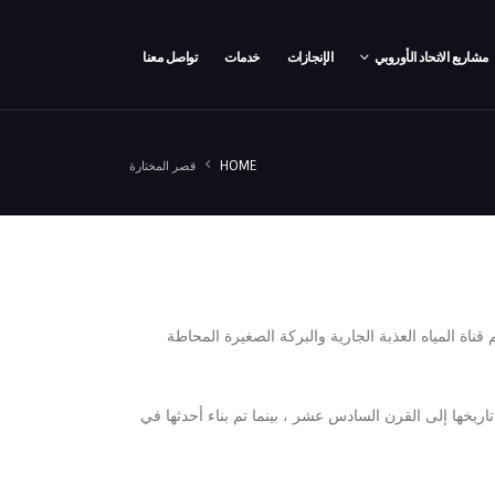
مشاريع الاتحاد الأوروبي
الإنجازات
خدمات
تواصل معنا
HOME
قصر المختارة
 البركة" التي سميت على اسم قناة المياه العذبة الجارية والبركة الصغيرة المحاطة
يخها إلى القرن السادس عشر ، بينما تم بناء أحدثها في