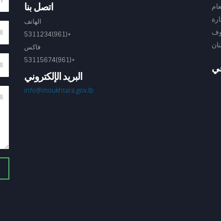
اتصل بنا
عام
ارة
الهاتف
وف
+(961)5311234
ان
فاكس
+(961)53115674
عي
البريد الإلكتروني
info@moukhtara.gov.lb