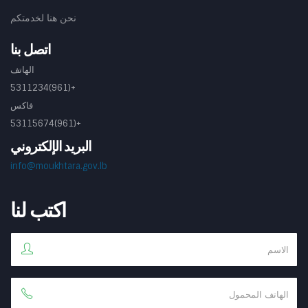
نحن هنا لخدمتكم
اتصل بنا
الهاتف
+(961)5311234
فاكس
+(961)53115674
البريد الإلكتروني
info@moukhtara.gov.lb
اكتب لنا