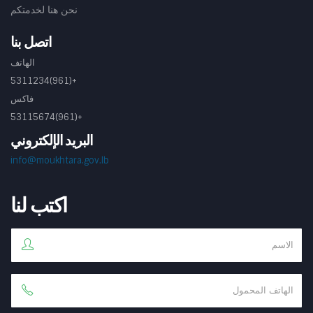
نحن هنا لخدمتكم
اتصل بنا
الهاتف
+(961)5311234
فاكس
+(961)53115674
البريد الإلكتروني
info@moukhtara.gov.lb
اكتب لنا