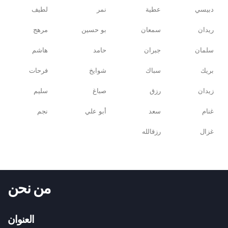
دبيسي
عطية
نمر
لطيف
ريدان
سمعان
بو حسين
مرهج
سلمان
جبران
حامد
هاشم
بريك
سباك
شوايخ
فرحات
زيدان
رزق
صباغ
سليم
غنام
سعد
أبو علي
نجم
غزال
رزقالله
من نحن
العنوان