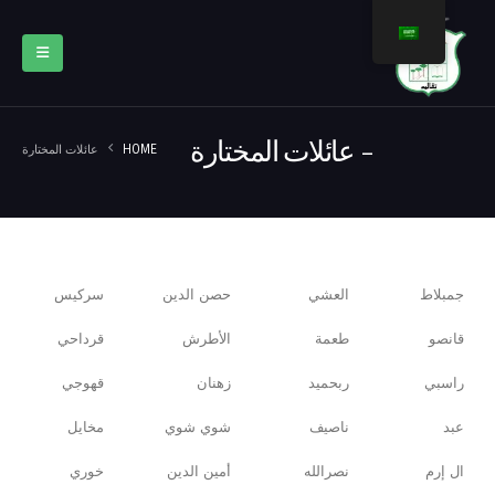
عائلات المختارة
HOME
عائلات المختارة
جمبلاط
العشي
حصن الدين
سركيس
قانصو
طعمة
الأطرش
قرداحي
راسبي
ربحميد
زهنان
قهوجي
عبد
ناصيف
شوي شوي
مخايل
ال إرم
نصرالله
أمين الدين
خوري