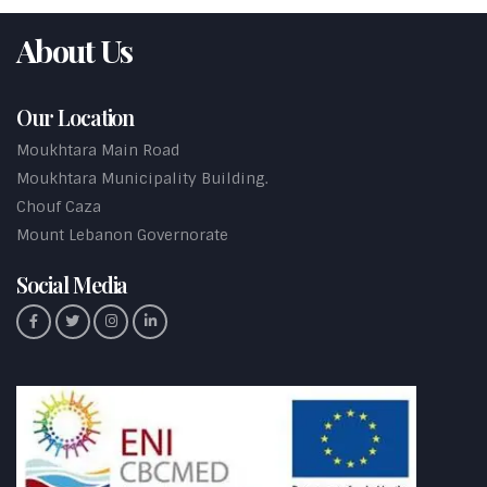
About Us
Our Location
Moukhtara Main Road
Moukhtara Municipality Building.
Chouf Caza
Mount Lebanon Governorate
Social Media