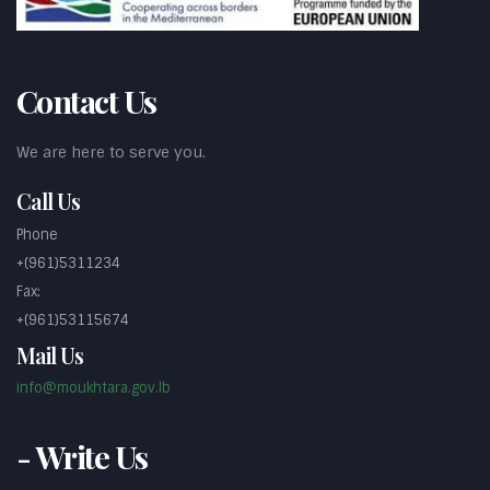
Contact Us
We are here to serve you.
Call Us
Phone
+(961)5311234
Fax:
+(961)53115674
Mail Us
info@moukhtara.gov.lb
- Write Us